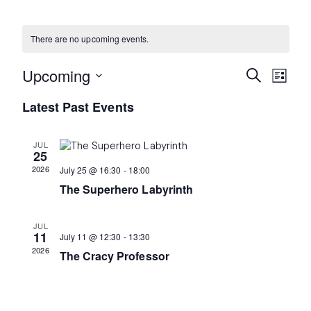
There are no upcoming events.
Events
Even
Upcoming
Search
List
Search
Vie
Select
Latest Past Events
date.
and
Navi
Views
JUL
Navigati
25
2026
July 25 @ 16:30
-
18:00
The Superhero Labyrinth
JUL
11
July 11 @ 12:30
-
13:30
2026
The Cracy Professor